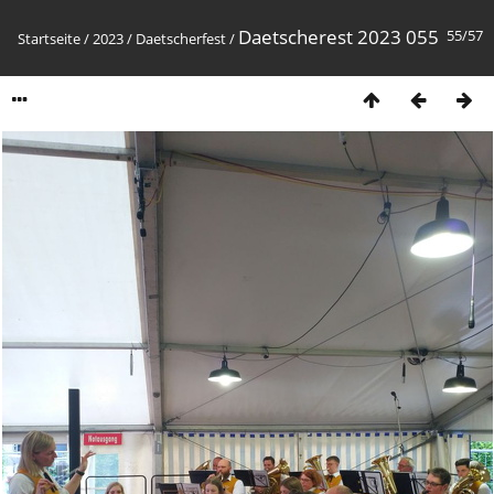
Daetscherest 2023 055
55/57
Startseite
/
2023
/
Daetscherfest
/