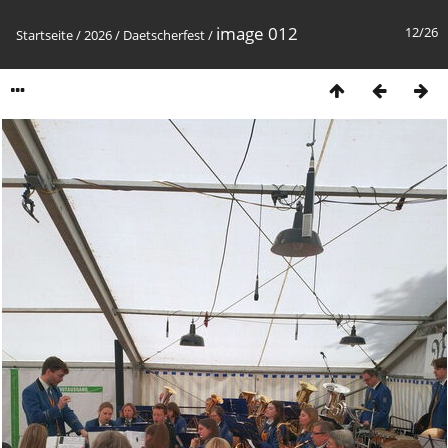
image 012
12/26
Startseite
/
2026
/
Daetscherfest
/