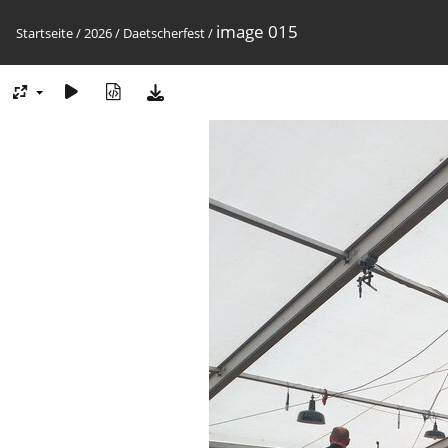
image 015
Startseite
/
2026
/
Daetscherfest
/