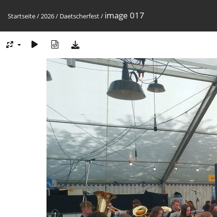
image 017
Startseite
/
2026
/
Daetscherfest
/